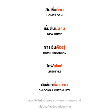
สินเชื่อ
บ้าน
HOME LOAN
เริ่มต้น
มีบ้าน
NEW HOME
การเงิน
ต้องรู้
HOME FINANCIAL
ไลฟ์
สไตล์
LIFESTYLE
ตัวช่วย
เรื่องบ้าน
E-BOOKS & CHECKLISTS
สงวนลิขสิทธิ์ © 2565 ธนาคารอาคารสงเคราะห์
นโยบายด้านข้อมูลส่วนบุคคล